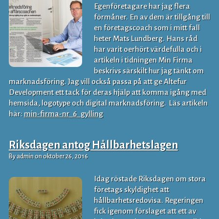
Egenföretagare har jag flera
förmåner. En av dem är tillgång till
en företagscoach som i mitt fall
heter Mats Lundberg. Hans råd
har varit oerhört värdefulla och i
artikeln i tidningen Min Firma
beskrivs särskilt hur jag tänkt om
marknadsföring. Jag vill också passa på att ge Altefur
Development ett tack för deras hjälp att komma igång med
hemsida, logotype och digital marknadsföring. Läs artikeln
här:
min-firma-nr_6_gylling
Riksdagen antog Hållbarhetslagen
By admin on oktober 26, 2016
Idag röstade Riksdagen om stora
företags skyldighet att
hållbarhetsredovisa. Regeringen
fick igenom förslaget att ett av