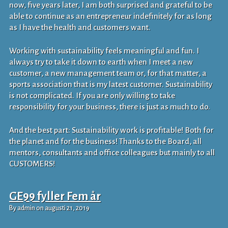
now, five years later, I am both surprised and grateful to be
able to continue as an entrepreneur indefinitely for as long
as I have the health and customers want.
Working with sustainability feels meaningful and fun. I
always try to take it down to earth when I meet a new
customer, a new management team or, for that matter, a
sports association that is my latest customer. Sustainability
is not complicated. If you are only willing to take
responsibility for your business, there is just as much to do.
And the best part: Sustainability work is profitable! Both for
the planet and for the business! Thanks to the Board, all
mentors, consultants and office colleagues but mainly to all
CUSTOMERS!
GE99 fyller Fem år
By admin on augusti 21, 2019