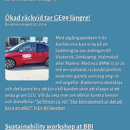
Ökad räckvid tar GE99 längre!
By admin on april 30, 2019
Med utgångspunkten från
Karlskrona kan vi nu på en
laddning ta oss antingen till
Västervik, Jönköping, Halmstad
eller Malmö. Med nya BMW i3 är 25
mil en realistisk räckvidd jämfört
med min gamla som tog mig 10
mil ungefär. Batterierna utvecklas
och det känns bra att köra till kunden utan att släppa ut ett
enda gram CO2. Vill du veta mer om elbilar kontra bensin
och dieselbilar?
Se filmen (4,30) ”Hur klimatsmart är det att
köra en elbil?” från Bil Sweden
Sustainability workshop at BBI