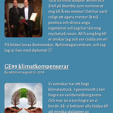
Tack till mina adepter Simon och
Emil på Stumbly som nominerat
mig till Årets mentor! Det har varit
roligt att agera mentor åt två
positiva och drivna unga
ingenjörer och jag har lärt mig
mycket på resan. All framgång till
er önskar jag och var rädda om er!
På bilden Jonas Bommeskär, Nyföretagarcentrum, och jag.
Jag är han med diplomet 🙂
GE99 klimatkompenserar
By admin on augusti 31, 2018
Vi svenskar har ett högt
klimatavtryck. I genomsnitt 2 ton
högre än världsmedborgarens.
Och mer än 6 ton högre än vi
borde. Så: vi behöver alla hjälpa till
att minska utsläppen av