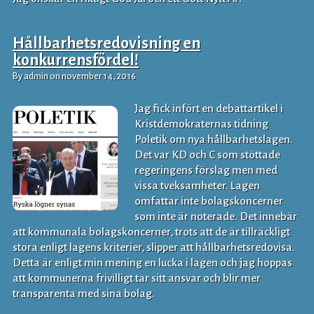
Hållbarhetsredovisning en
konkurrensfördel!
By admin on november 14, 2016
Jag fick infört en debattartikel i
Kristdemokraternas tidning
Poletik om nya hållbarhetslagen.
Det var KD och C som stöttade
regeringens förslag men med
vissa tveksamheter. Lagen
omfattar inte bolagskoncerner
som inte är noterade. Det innebär
att kommunala bolagskoncerner, trots att de är tillräckligt
stora enligt lagens kriterier, slipper att hållbarhetsredovisa.
Detta är enligt min mening en lucka i lagen och jag hoppas
att kommunerna frivilligt tar sitt ansvar och blir mer
transparenta med sina bolag.