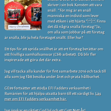
skriver i sin bok Konsten att vara
snäll : ”För mig är en snäll
människa en individ som lever
med etiken i sitt hjärta.” Finns
det då några snälla företag? Ja,
om alla som jobbar på ett företag
är snälla, blir ju hela företaget snällt. Eller hur?
Ett tips för att sprida snällhet är att ert företag berättar om
sitt frivilliga samhällsansvar (CSR-arbetet). Då blir fler
inspirerade att göra det där extra.
Jag vill tacka alla kunder för fint samarbete 2016 och tack till
alla som jag fått besöka under året och prata hållbarhet.
GE99 fortsätter att stödja EFI Fadders verksamhet i
Rumänien för att hjälpa utsatta barn till ett värdigt liv.
Läs
mer om EFI Fadders verksamhet här.
Jag önskar en riktigt God Jul och ett Gott Nytt År!