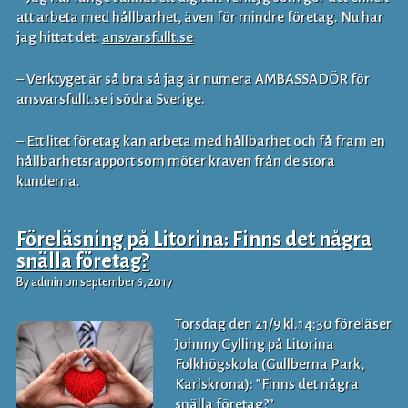
att arbeta med hållbarhet, även för mindre företag. Nu har
jag hittat det:
ansvarsfullt.se
– Verktyget är så bra så jag är numera AMBASSADÖR för
ansvarsfullt.se i södra Sverige.
– Ett litet företag kan arbeta med hållbarhet och få fram en
hållbarhetsrapport som möter kraven från de stora
kunderna.
Föreläsning på Litorina: Finns det några
snälla företag?
By admin on september 6, 2017
Torsdag den 21/9 kl.14:30 föreläser
Johnny Gylling på Litorina
Folkhögskola (Gullberna Park,
Karlskrona): ”Finns det några
snälla företag?”