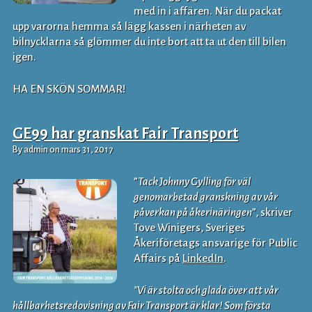
med in i affären. När du packat
upp varorna hemma så lägg kassen i närheten av
bilnycklarna så glömmer du inte bort att ta ut den till bilen
igen.
HA EN SKÖN SOMMAR!
GE99 har granskat Fair Transport
By admin on mars 31, 2017
”
Tack Johnny Gylling för väl
genomarbetad granskning av vår
påverkan på åkerinäringen
”, skriver
Tove Winigers, Sveriges
Åkeriföretags ansvarige för Public
Affairs på
LinkedIn
.
”Vi är stolta och glada över att vår
hållbarhetsredovisning av Fair Transport är klar! Som första