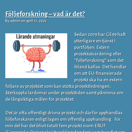
Följeforskning – vad är det?
By admin on april 11, 2022
Sedan 2019 har GE99 haft
ytterligare en tjänst i
portföljen: Extern
projektutvärdering eller
”följeforskning” som det
ibland kallas. Det handlar
om att EU-finansierade
projekt ska ha en extern
följare av projektet som kan stötta projektledningen,
återkoppla lärdomar under projekttiden samt påminna om
de långsiktiga målen för projektet.
Det är ofta offentligt drivna projekt och därför upphandlas
följeforskaren enligt lagen om offentlig upphandling. För
min del har det blivit totalt fem projekt inom ERUF