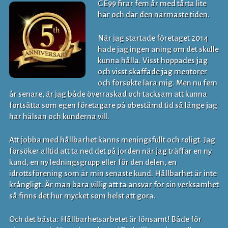
GE99 firar fem år med tårta lite
här och där den närmaste tiden.
När jag startade företaget 2014
hade jag ingen aning om det skulle
kunna hålla. Visst hoppades jag
och visst skaffade jag mentorer
och försökte lära mig. Men nu fem
år senare, är jag både överraskad och tacksam att kunna
fortsätta som egen företagare på obestämd tid så länge jag
har hälsan och kunderna vill.
Att jobba med hållbarhet känns meningsfullt och roligt. Jag
försöker alltid att ta ned det på jorden när jag träffar en ny
kund, en ny ledningsgrupp eller för den delen, en
idrottsförening som är min senaste kund. Hållbarhet är inte
krångligt. Är man bara villig att ta ansvar för sin verksamhet
så finns det hur mycket som helst att göra.
Och det bästa: Hållbarhetsarbetet är lönsamt! Både för