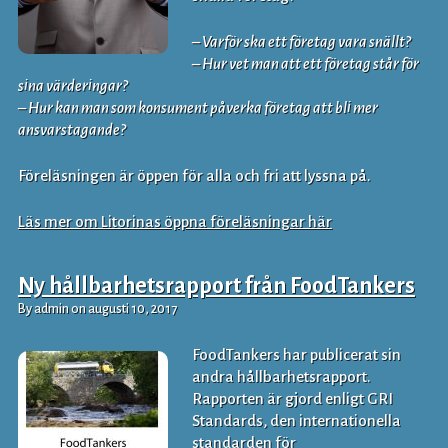
– Varför ska ett företag vara snällt?
– Hur vet man att ett företag står för
sina värderingar?
– Hur kan man som konsument påverka företag att bli mer
ansvarstagande?
Föreläsningen är öppen för alla och fri att lyssna på.
Läs mer om Litorinas öppna föreläsningar här
Ny hållbarhetsrapport från FoodTankers
By admin on augusti 10, 2017
FoodTankers har publicerat sin
andra hållbarhetsrapport.
Rapporten är gjord enligt GRI
Standards, den internationella
standarden för