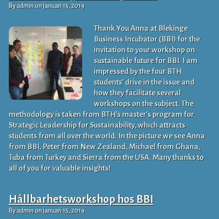
By admin on januari 15, 2019
Thank You Anna at Blekinge
Business Incubator (BBI) for the
invitation to your workshop on
sustainable future for BBI. I am
impressed by the four BTH
students’ drive in the issue and
how they facilitate several
workshops on the subject. The
methodology is taken from BTH’s master’s program for
Strategic Leadership for Sustainability, which attracts
students from all over the world. In the picture we see Anna
from BBI, Peter from New Zealand, Michael from Ghana,
Tuba from Turkey and Sierra from the USA. Many thanks to
all of you for valuable insights!
Hållbarhetsworkshop hos BBI
By admin on januari 15, 2019