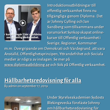
Introduktionsutbildningar till
offentlig verksamhet finns nu
tillgängliga genom Diploma. Det
är Johnny Gylling och Jan
Sandberg som tillsammans under
varumärket Synkop skapat online-
kurser till Offentlig verksamhet i
Sverige, Regioner, Kommuner
m.m. Övergripande om Demokrati och Värdegrund, att vara
Anställd, Offentlighetsprincipen, Yttrandefrihet och Sociala
medier är några av inslagen. Se mer på
www.diplomautbildning.se
och Sök på Offentlig verksamhet.
Hållbarhetsredovisning för alla
By admin on september 17, 2019
Under Styrelseakademien Sydosts
Blekingevecka föreläste Johnny
om hållbarhetsredovisning för