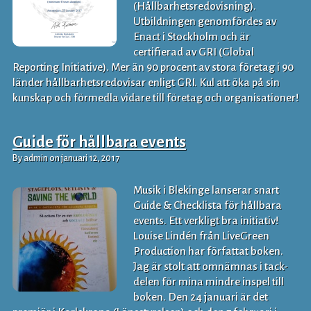
(Hållbarhetsredovisning).
Utbildningen genomfördes av
Enact i Stockholm och är
certifierad av GRI (Global
Reporting Initiative). Mer än 90 procent av stora företag i 90
länder hållbarhetsredovisar enligt GRI. Kul att öka på sin
kunskap och förmedla vidare till företag och organisationer!
Guide för hållbara events
By admin on januari 12, 2017
Musik i Blekinge lanserar snart
Guide & Checklista för hållbara
events. Ett verkligt bra initiativ!
Louise Lindén från LiveGreen
Production har författat boken.
Jag är stolt att omnämnas i tack-
delen för mina mindre inspel till
boken. Den 24 januari är det