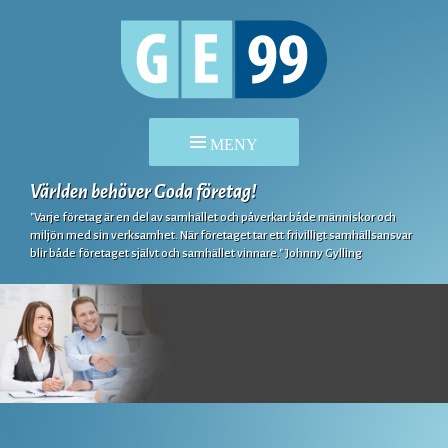
Världen behöver Goda företag!
HOPPA
TILL
"Varje företag är en del av samhället och påverkar både människor och
miljön med sin verksamhet. När företaget tar ett frivilligt samhällsansvar
INNEHÅLL
blir både företaget självt och samhället vinnare." Johnny Gylling