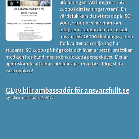
utbildningen ”Att integrera ISO
26000 i ditt ledningssystem”. En
värdefull kurs där vi tittade på ISO
9001, 14001 och hur man kan
integrera standarden för socialt
ansvar ISO 26000 i ledningssystem
för kvalitet och miljö. Jag har
studerat ISO 26000 på högskola och även arbetat i praktiken
med den hos kund men saknade detta perspektivet. Det är
uppfriskande att vidareutbilda sig – man får aldrig sluta
vara nyfiken!
GE99 blir ambassadör för ansvarsfullt.se
By admin on oktober 5, 2017