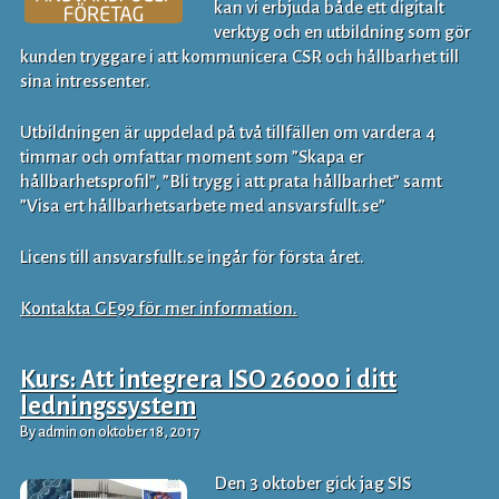
kan vi erbjuda både ett digitalt
verktyg och en utbildning som gör
kunden tryggare i att kommunicera CSR och hållbarhet till
sina intressenter.
Utbildningen är uppdelad på två tillfällen om vardera 4
timmar och omfattar moment som ”Skapa er
hållbarhetsprofil”, ”Bli trygg i att prata hållbarhet” samt
”Visa ert hållbarhetsarbete med ansvarsfullt.se”
Licens till ansvarsfullt.se ingår för första året.
Kontakta GE99 för mer information.
Kurs: Att integrera ISO 26000 i ditt
ledningssystem
By admin on oktober 18, 2017
Den 3 oktober gick jag SIS