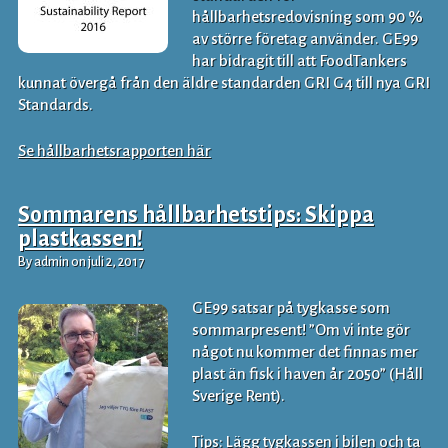
hållbarhetsredovisning som 90 %
av större företag använder. GE99
har bidragit till att FoodTankers
kunnat övergå från den äldre standarden GRI G4 till nya GRI
Standards.
Se hållbarhetsrapporten här
Sommarens hållbarhetstips: Skippa
plastkassen!
By admin on juli 2, 2017
GE99 satsar på tygkasse som
sommarpresent! ”Om vi inte gör
något nu kommer det finnas mer
plast än fisk i haven år 2050” (Håll
Sverige Rent).
Tips: Lägg tygkassen i bilen och ta