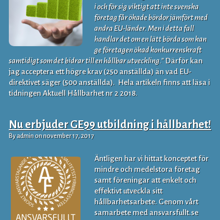
i och för sig viktigt att inte svenska
företag får ökade bördor jämfört med
andra EU-länder. Men i detta fall
handlar det om en lätt börda som kan
ge företagen ökad konkurrenskraft
samtidigt som det bidrar till en hållbar utveckling.”
Därför kan
jag acceptera ett högre krav (250 anställda) än vad EU-
direktivet säger (500 anställda). Hela artikeln finns att läsa i
tidningen Aktuell Hållbarhet nr 2 2018.
Nu erbjuder GE99 utbildning i hållbarhet!
By admin on november 17, 2017
Äntligen har vi hittat konceptet för
mindre och medelstora företag
samt föreningar att enkelt och
effektivt utveckla sitt
hållbarhetsarbete. Genom vårt
samarbete med ansvarsfullt.se