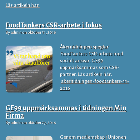
Läs artikeln här.
FoodTankers CSR-arbete i fokus
By admin on oktober 31, 2016
Åkeritidningen speglar
FoodTankers CSR-arbete med
socialt ansvar. GE99
uppmärksammas som CSR-
partner. Läs artikeln här:
akeritidningen-foodtankers-11-
2016
GE99 uppmärksammas i tidningen Min
Firma
By admin on oktober 27, 2016
Genom medlemskap i Unionen