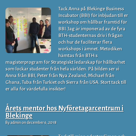
Tack Anna på Blekinge Business
Incubator (BBI) för inbjudan till er
workshop om hållbar framtid för
BBI. Jag är imponerad av de fyra
BTH-studenternas driv i frågan
och hur de faciliterar flera
workshops i ämnet. Metodiken
hämtas från BTH:s
magisterprogram för Strategiskt ledarskap för hållbarhet
som lockar studenter från hela världen. På bilden ser vi
Anna från BBI, Peter från Nya Zealand, Michael från
Ghana, Tuba från Turkiet och Sierra från USA. Stort tack till
er alla för värdefulla insikter!
Årets mentor hos Nyföretagarcentrum i
Blekinge
By admin on december 6, 2018