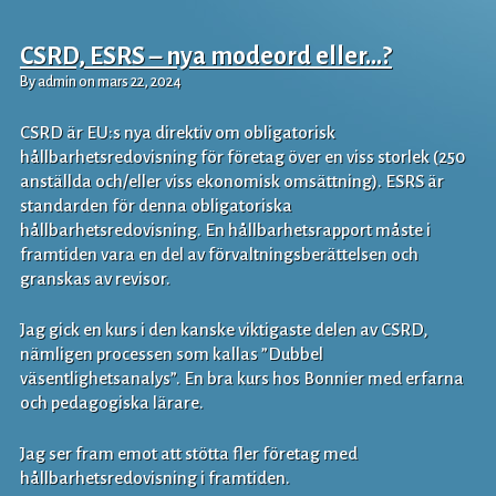
CSRD, ESRS – nya modeord eller…?
By admin on mars 22, 2024
CSRD är EU:s nya direktiv om obligatorisk
hållbarhetsredovisning för företag över en viss storlek (250
anställda och/eller viss ekonomisk omsättning). ESRS är
standarden för denna obligatoriska
hållbarhetsredovisning. En hållbarhetsrapport måste i
framtiden vara en del av förvaltningsberättelsen och
granskas av revisor.
Jag gick en kurs i den kanske viktigaste delen av CSRD,
nämligen processen som kallas ”Dubbel
väsentlighetsanalys”. En bra kurs hos Bonnier med erfarna
och pedagogiska lärare.
Jag ser fram emot att stötta fler företag med
hållbarhetsredovisning i framtiden.