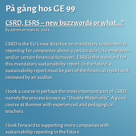
På gång hos GE 99
CSRD, ESRS – new buzzwords or what…?
By admin on mars 22, 2024
CSRD is the EU’s new directive on mandatory sustainability
reporting for companies above a certain size (250 employees
and/or certain financial turnover). ESRS is the standard for
this mandatory sustainability report. In the future, a
sustainability report must be part of the financial report and
reviewed by an auditor.
I took a course in perhaps the most important part of CSRD,
namely the process known as ”Double Materiality”. A good
course at Bonnier with experienced and pedagogical
teachers.
I look forward to supporting more companies with
sustainability reporting in the future.