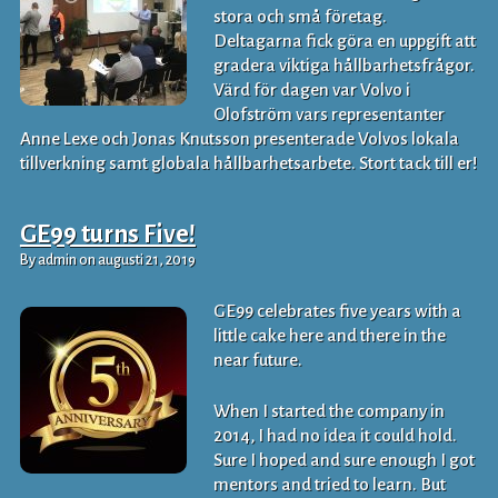
stora och små företag.
Deltagarna fick göra en uppgift att
gradera viktiga hållbarhetsfrågor.
Värd för dagen var Volvo i
Olofström vars representanter
Anne Lexe och Jonas Knutsson presenterade Volvos lokala
tillverkning samt globala hållbarhetsarbete. Stort tack till er!
GE99 turns Five!
By admin on augusti 21, 2019
GE99 celebrates five years with a
little cake here and there in the
near future.
When I started the company in
2014, I had no idea it could hold.
Sure I hoped and sure enough I got
mentors and tried to learn. But