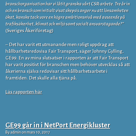
branschorganisation har vi låtit granska vårt CSR-arbete. Tre år in
och en bransch som initialt visat skepsis anger nu att lönsamheten
ökat, kanske tack vare en högre ambitionsnivå med avseende på
trafiksäkerhet, klimat och miljö samt socialt ansvarstagande?”
(Sveriges Åkeriföretag)
– Det har varit ett utmanande men roligt uppdrag att
hållbarhetsredovisa Fair Transport, säger Johnny Gylling,
GE99. En av mina slutsatser i rapporten är att Fair Transport
har varit positivt för branschen men behöver utvecklas så att
åkerierna själva redovisar sitt hållbarhetsarbete i
framtiden. Det skulle alla tjäna på.
Läs rapporten här
GE99 går in i NetPort Energikluster
By admin on mars 10, 2017