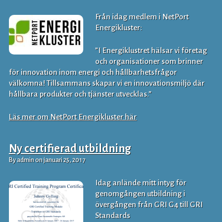
Från idag medlem i NetPort
Energikluster:
”I Energiklustret hälsar vi företag
och organisationer som brinner
för innovation inom energi och hållbarhetsfrågor
välkomna! Tillsammans skapar vi en innovationsmiljö där
hållbara produkter och tjänster utvecklas.”
Läs mer om NetPort Energikluster här
Ny certifierad utbildning
By admin on januari 25, 2017
Idag anlände mitt intyg för
genomgången utbildning i
övergången från GRI G4 till GRI
Standards