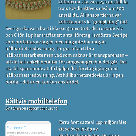
kriterierna ska vara 250 anställda
trots EU-direktivets nivå om 500
anställda. Allianspartierna var
kritiska mot s.k. ”goldplating” (att
Sverige ska vara bäst i klassen) men trots det röstade KD
och C för. Jag har träffat ett antal företag i sydöstra Sverige
som omfattas av lagen men idag inte har någon
hållbarhetsredovisning. De gör ofta ett bra
hållbarhetsarbete men vad som saknas är transparensen –
att de helt enkelt berättar för omgivningen hur det går. Det
ska bli spännande att få hjälpa fler företag igång med
hållbarhetsredovisning. Att hållbarhetsredovisa är ingen
börda – det är en konkurrensfördel.
Rättvis mobiltelefon
By admin on september 6, 2016
Förra året satte vi upp miljömålet
att se över inköp av
elektronikprodukter. De stora