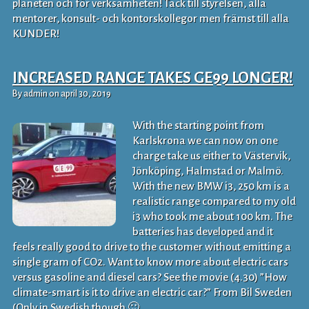
planeten och för verksamheten! Tack till styrelsen, alla
mentorer, konsult- och kontorskollegor men främst till alla
KUNDER!
INCREASED RANGE TAKES GE99 LONGER!
By admin on april 30, 2019
With the starting point from
Karlskrona we can now on one
charge take us either to Västervik,
Jönköping, Halmstad or Malmö.
With the new BMW i3, 250 km is a
realistic range compared to my old
i3 who took me about 100 km. The
batteries has developed and it
feels really good to drive to the customer without emitting a
single gram of CO2. Want to know more about electric cars
versus gasoline and diesel cars? See the movie (4.30) ”How
climate-smart is it to drive an electric car?” From Bil Sweden
(Only in Swedish though 🙂