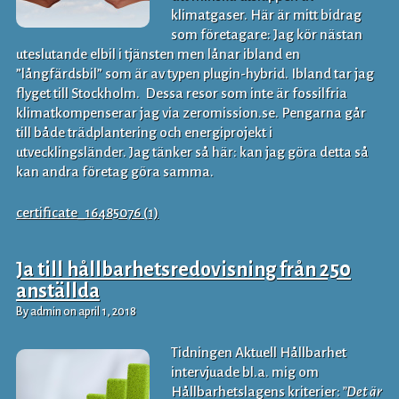
klimatgaser. Här är mitt bidrag
som företagare: Jag kör nästan
uteslutande elbil i tjänsten men lånar ibland en
”långfärdsbil” som är av typen plugin-hybrid. Ibland tar jag
flyget till Stockholm. Dessa resor som inte är fossilfria
klimatkompenserar jag via zeromission.se. Pengarna går
till både trädplantering och energiprojekt i
utvecklingsländer. Jag tänker så här: kan jag göra detta så
kan andra företag göra samma.
certificate_16485076 (1)
Ja till hållbarhetsredovisning från 250
anställda
By admin on april 1, 2018
Tidningen Aktuell Hållbarhet
intervjuade bl.a. mig om
Hållbarhetslagens kriterier:
”Det är