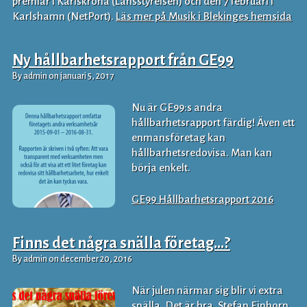
premiär i Karlskrona (Länsstyrelsen) och den 7 februari i
Karlshamn (NetPort).
Läs mer på Musik i Blekinges hemsida
Ny hållbarhetsrapport från GE99
By admin on januari 5, 2017
Nu är GE99:s andra
hållbarhetsrapport färdig! Även ett
enmansföretag kan
hållbarhetsredovisa. Man kan
börja enkelt.
GE99 Hållbarhetsrapport 2016
Finns det några snälla företag…?
By admin on december 20, 2016
När julen närmar sig blir vi extra
snälla. Det är bra. Stefan Einhorn