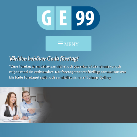
Världen behöver Goda företag!
HOPPA
TILL
"Varje företag är en del av samhället och påverkar både människor och
miljön med sin verksamhet. När företaget tar ett frivilligt samhällsansvar
INNEHÅLL
blir både företaget självt och samhället vinnare." Johnny Gylling