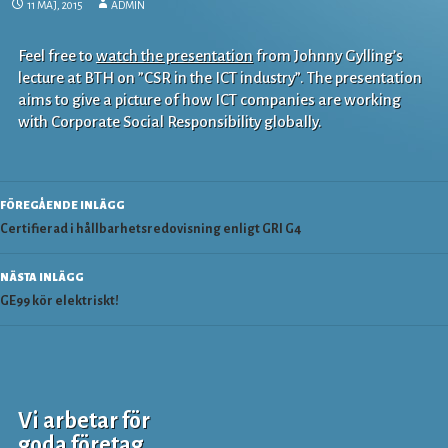
11 MAJ, 2015
ADMIN
Feel free to
watch the presentation
from Johnny Gylling’s
lecture at BTH on ”CSR in the ICT industry”. The presentation
aims to give a picture of how ICT companies are working
with Corporate Social Responsibility globally.
Inläggsnavigering
FÖREGÅENDE INLÄGG
Certifierad i hållbarhetsredovisning enligt GRI G4
NÄSTA INLÄGG
GE99 kör elektriskt!
Vi arbetar för
goda företag