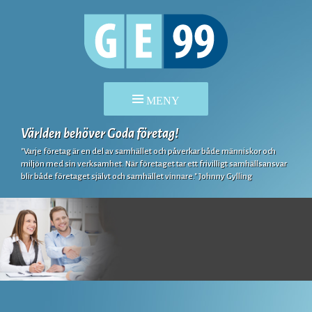
Världen behöver Goda företag!
HOPPA
TILL
"Varje företag är en del av samhället och påverkar både människor och
miljön med sin verksamhet. När företaget tar ett frivilligt samhällsansvar
INNEHÅLL
blir både företaget självt och samhället vinnare." Johnny Gylling