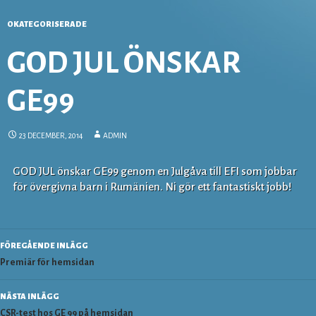
OKATEGORISERADE
GOD JUL ÖNSKAR
GE99
23 DECEMBER, 2014
ADMIN
GOD JUL önskar GE99 genom en Julgåva till EFI som jobbar
för övergivna barn i Rumänien. Ni gör ett fantastiskt jobb!
Inläggsnavigering
FÖREGÅENDE INLÄGG
Premiär för hemsidan
NÄSTA INLÄGG
CSR-test hos GE 99 på hemsidan