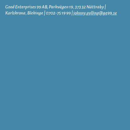
Good Enterprises 99 AB, Parkvägen 19, 373 32 Nättraby |
Karlskrona, Blekinge | 0702-75 19 99 |
johnny.gylling@ge99.se