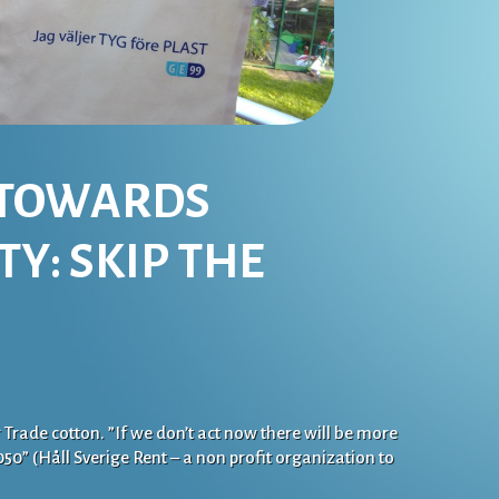
P TOWARDS
TY: SKIP THE
Trade cotton. ”If we don’t act now there will be more
2050” (Håll Sverige Rent – a non profit organization to