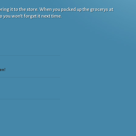
bring it to the store. When you packed up the grocerys at
 you won’t forget it next time.
ing
en!