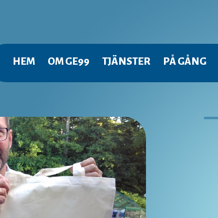
HOPPA TILL INNEHÅLL
HEM
OM GE99
TJÄNSTER
PÅ GÅNG