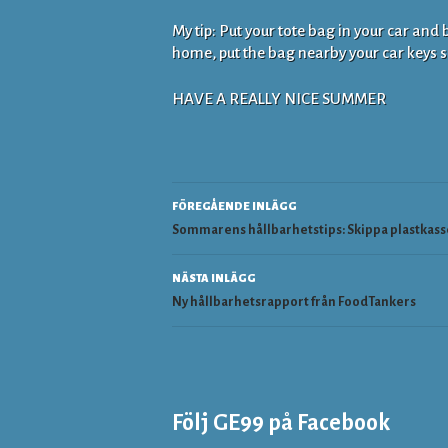
My tip: Put your tote bag in your car and 
home, put the bag nearby your car keys so
HAVE A REALLY NICE SUMMER
Inläggsnaviger
FÖREGÅENDE INLÄGG
Sommarens hållbarhetstips: Skippa plastkass
NÄSTA INLÄGG
Ny hållbarhetsrapport från FoodTankers
Följ GE99 på Facebook