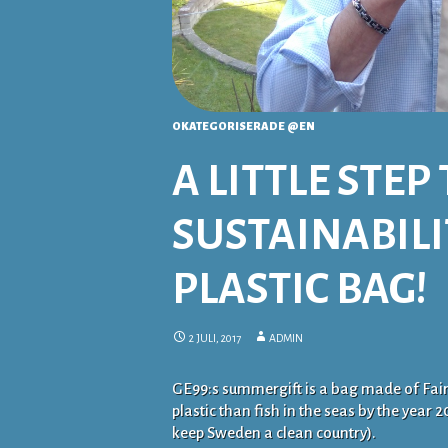
OKATEGORISERADE @EN
A LITTLE STE
SUSTAINABILI
PLASTIC BAG!
2 JULI, 2017
ADMIN
GE99:s summergift is a bag made of Fair 
plastic than fish in the seas by the year 
keep Sweden a clean country).